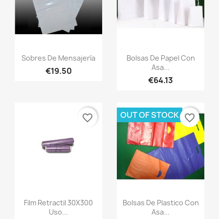
Quick view
Quick view


Sobres De Mensajería
Bolsas De Papel Con
Asa...
€19.50
€64.13
OUT OF STOCK
favorite_border
favorite_border
Quick view
Quick view


Film Retractil 30X300
Bolsas De Plastico Con
Uso...
Asa...