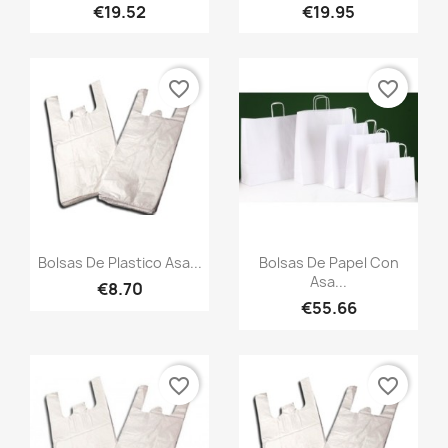
€19.52
€19.95
favorite_border
favorite_border
Quick view
Quick view


Bolsas De Plastico Asa...
Bolsas De Papel Con
Asa...
€8.70
€55.66
favorite_border
favorite_border