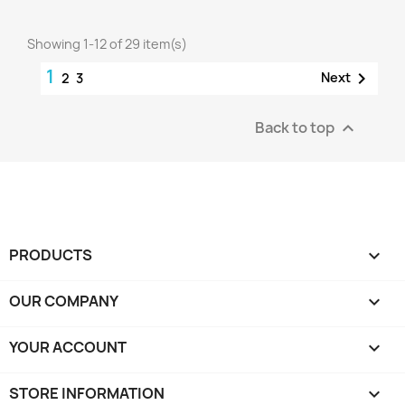
Showing 1-12 of 29 item(s)
1

Next
2
3
Back to top

PRODUCTS

OUR COMPANY

YOUR ACCOUNT

STORE INFORMATION
keyboard_arrow_down