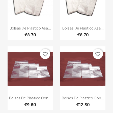
Quick view
Quick view


Bolsas De Plastico Asa...
Bolsas De Plastico Asa...
€8.70
€8.70
favorite_border
favorite_border
Quick view
Quick view


Bolsas De Plastico Con...
Bolsas De Plastico Con...
€9.60
€12.30