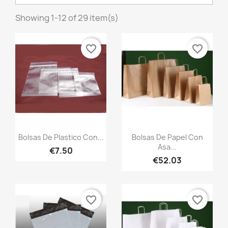
Showing 1-12 of 29 item(s)
favorite_border
favorite_border
Quick view
Quick view


Bolsas De Plastico Con...
Bolsas De Papel Con
Asa...
€7.50
€52.03
favorite_border
favorite_border